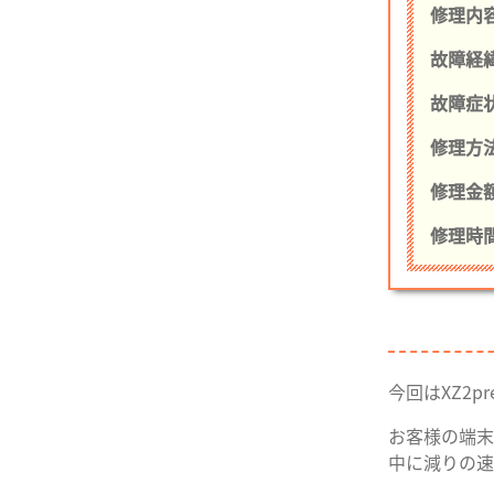
修理内
故障経
故障症
修理方
修理金額
修理時間
今回はXZ2
お客様の端末
中に減りの速