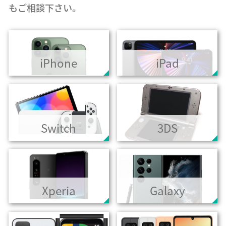
もご相談下さい。
iPhone
iPad
Switch
3DS
Xperia
Galaxy