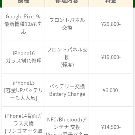
機種
修理内容
料金
Google Pixel 9a
フロントパネル
最新機種10aも対
¥29,800-
交換
応
フロントパネル交
iPhone16
換
¥19,000-
ガラス割れ修理
(軽度)
iPhone13
バッテリー交換
[容量UPバッテリ
¥6,000-
Battery Change
ーも大人気]
iPhone14背面ガ
NFC/Bluetoothア
ラス交換
ンテナ 交換
¥14,500-
[リンゴマーク取
[Suica/電子マネー