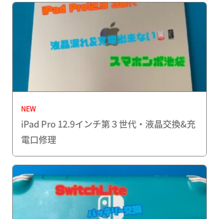
NEW
iPad Pro 12.9インチ第３世代・液晶交換&充
電口修理