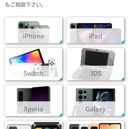
もご相談下さい。
iPhone
iPad
Switch
3DS
Xperia
Galaxy