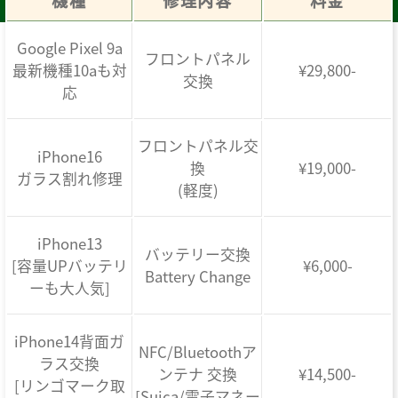
機種
修理内容
料金
Google Pixel 9a
フロントパネル
最新機種10aも対
¥29,800-
交換
応
フロントパネル交
iPhone16
換
¥19,000-
ガラス割れ修理
(軽度)
iPhone13
バッテリー交換
[容量UPバッテリ
¥6,000-
Battery Change
ーも大人気]
iPhone14背面ガ
NFC/Bluetoothア
ラス交換
ンテナ 交換
¥14,500-
[リンゴマーク取
[Suica/電子マネー