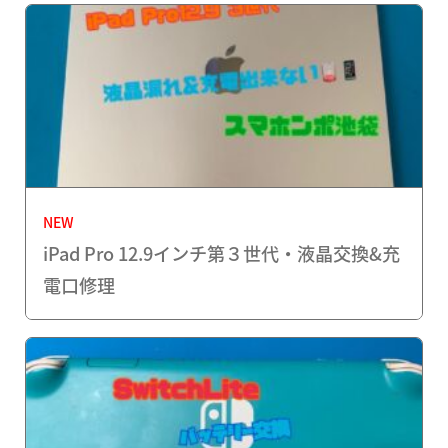
NEW
iPad Pro 12.9インチ第３世代・液晶交換&充
電口修理