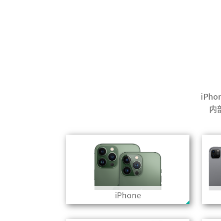
iPh
内
iPhone