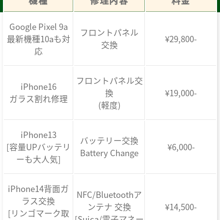
機種
修理内容
料金
Google Pixel 9a
フロントパネル
最新機種10aも対
¥29,800-
交換
応
フロントパネル交
iPhone16
換
¥19,000-
ガラス割れ修理
(軽度)
iPhone13
バッテリー交換
[容量UPバッテリ
¥6,000-
Battery Change
ーも大人気]
iPhone14背面ガ
NFC/Bluetoothア
ラス交換
ンテナ 交換
¥14,500-
[リンゴマーク取
[Suica/電子マネー