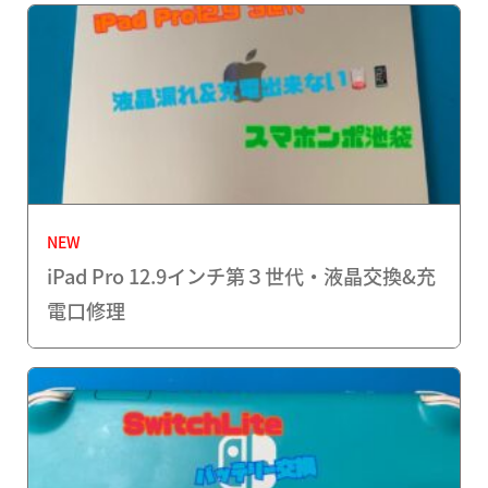
NEW
iPad Pro 12.9インチ第３世代・液晶交換&充
電口修理