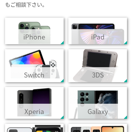
もご相談下さい。
iPhone
iPad
Switch
3DS
Xperia
Galaxy