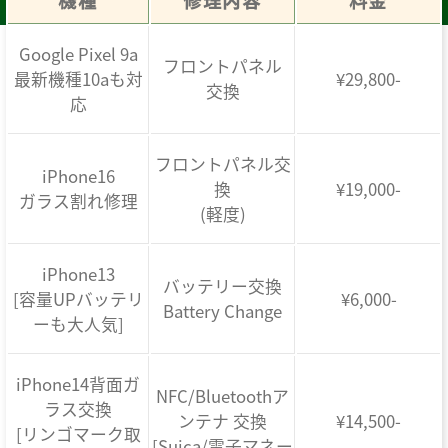
機種
修理内容
料金
Google Pixel 9a
フロントパネル
最新機種10aも対
¥29,800-
交換
応
フロントパネル交
iPhone16
換
¥19,000-
ガラス割れ修理
(軽度)
iPhone13
バッテリー交換
[容量UPバッテリ
¥6,000-
Battery Change
ーも大人気]
iPhone14背面ガ
NFC/Bluetoothア
ラス交換
ンテナ 交換
¥14,500-
[リンゴマーク取
[Suica/電子マネー