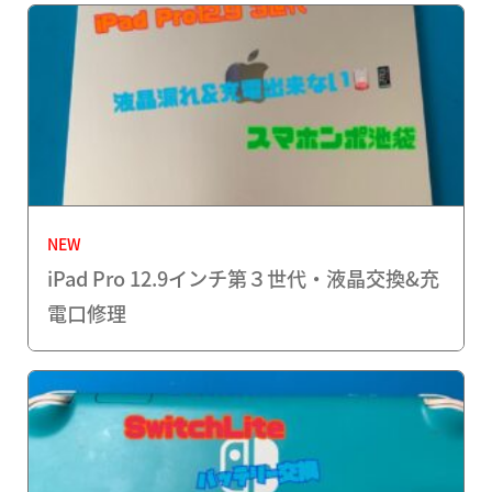
NEW
iPad Pro 12.9インチ第３世代・液晶交換&充
電口修理