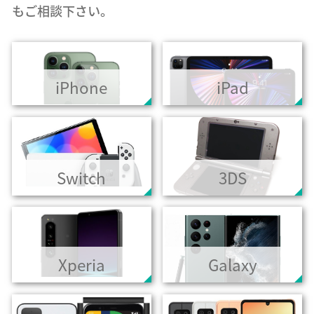
もご相談下さい。
iPhone
iPad
Switch
3DS
Xperia
Galaxy