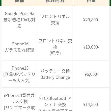
機種
修理内容
料金
Google Pixel 9a
フロントパネル
最新機種10aも対
¥29,800-
交換
応
フロントパネル交
iPhone16
換
¥19,000-
ガラス割れ修理
(軽度)
iPhone13
バッテリー交換
[容量UPバッテリ
¥6,000-
Battery Change
ーも大人気]
iPhone14背面ガ
NFC/Bluetoothア
ラス交換
ンテナ 交換
¥14,500-
[リンゴマーク取
[Suica/電子マネー