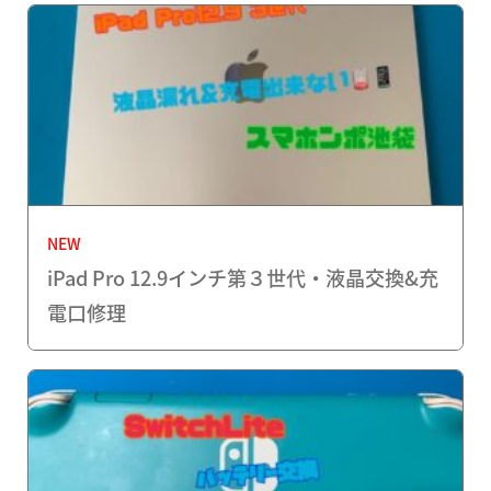
NEW
iPad Pro 12.9インチ第３世代・液晶交換&充
電口修理