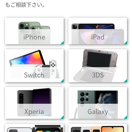
もご相談下さい。
iPhone
iPad
Switch
3DS
Xperia
Galaxy