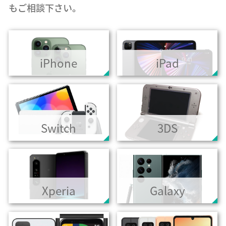
もご相談下さい。
iPhone
iPad
Switch
3DS
Xperia
Galaxy