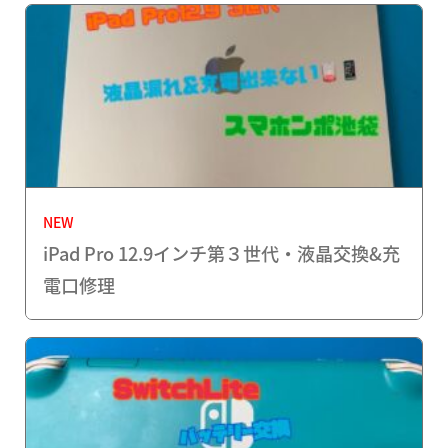
NEW
iPad Pro 12.9インチ第３世代・液晶交換&充
電口修理