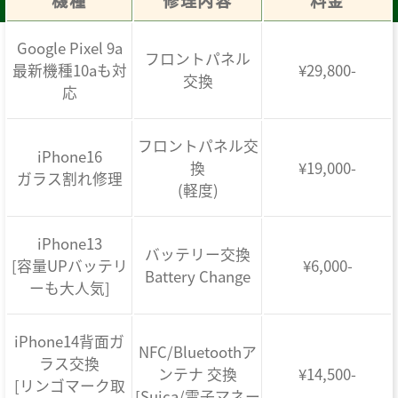
機種
修理内容
料金
Google Pixel 9a
フロントパネル
最新機種10aも対
¥29,800-
交換
応
フロントパネル交
iPhone16
換
¥19,000-
ガラス割れ修理
(軽度)
iPhone13
バッテリー交換
[容量UPバッテリ
¥6,000-
Battery Change
ーも大人気]
iPhone14背面ガ
NFC/Bluetoothア
ラス交換
ンテナ 交換
¥14,500-
[リンゴマーク取
[Suica/電子マネー