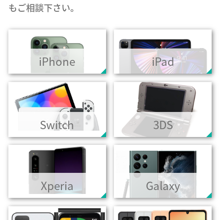
もご相談下さい。
iPhone
iPad
Switch
3DS
Xperia
Galaxy