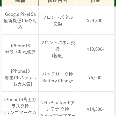
機種
修理内容
料金
Google Pixel 9a
フロントパネル
最新機種10aも対
¥29,800-
交換
応
フロントパネル交
iPhone16
換
¥19,000-
ガラス割れ修理
(軽度)
iPhone13
バッテリー交換
[容量UPバッテリ
¥6,000-
Battery Change
ーも大人気]
iPhone14背面ガ
NFC/Bluetoothア
ラス交換
ンテナ 交換
¥14,500-
[リンゴマーク取
[Suica/電子マネー