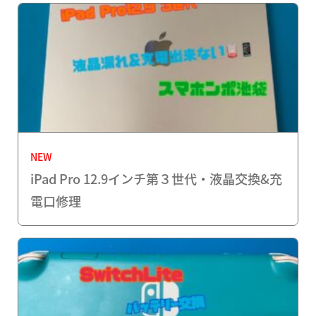
NEW
iPad Pro 12.9インチ第３世代・液晶交換&充
電口修理