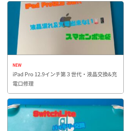
NEW
iPad Pro 12.9インチ第３世代・液晶交換&充
電口修理