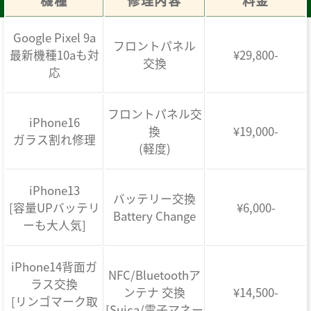
機種
修理内容
料金
Google Pixel 9a
フロントパネル
最新機種10aも対
¥29,800-
交換
応
フロントパネル交
iPhone16
換
¥19,000-
ガラス割れ修理
(軽度)
iPhone13
バッテリー交換
[容量UPバッテリ
¥6,000-
Battery Change
ーも大人気]
iPhone14背面ガ
NFC/Bluetoothア
ラス交換
ンテナ 交換
¥14,500-
[リンゴマーク取
[Suica/電子マネー