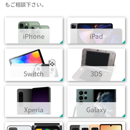
もご相談下さい。
iPhone
iPad
Switch
3DS
Xperia
Galaxy