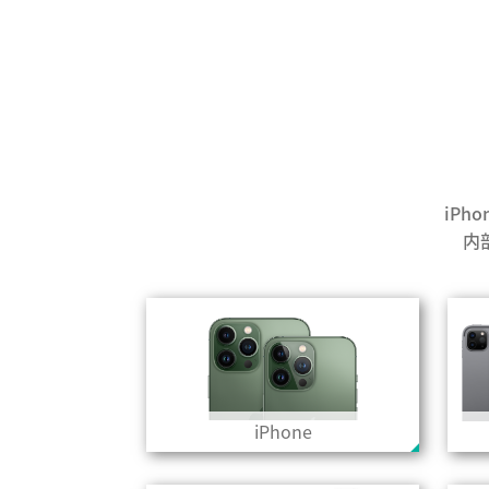
iPh
内
iPhone