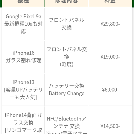
機種
修理内容
料金
Google Pixel 9a
フロントパネル
最新機種10aも対
¥29,800-
交換
応
フロントパネル交
iPhone16
換
¥19,000-
ガラス割れ修理
(軽度)
iPhone13
バッテリー交換
[容量UPバッテリ
¥6,000-
Battery Change
ーも大人気]
iPhone14背面ガ
NFC/Bluetoothア
ラス交換
ンテナ 交換
¥14,500-
[リンゴマーク取
[Suica/電子マネー