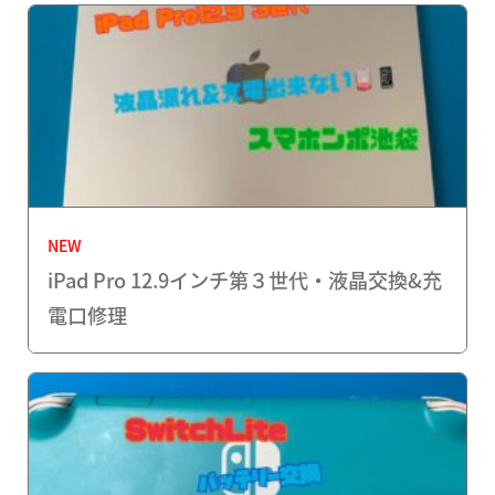
NEW
iPad Pro 12.9インチ第３世代・液晶交換&充
電口修理