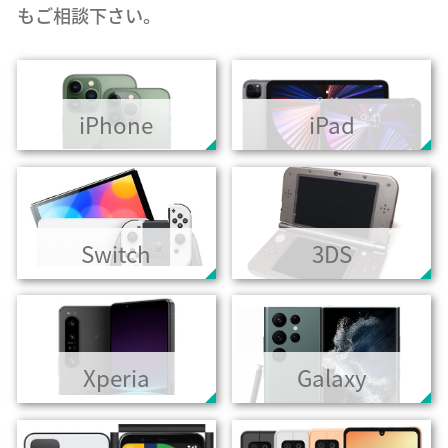
もご相談下さい。
iPhone
iPad
Switch
3DS
Xperia
Galaxy