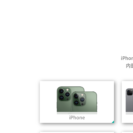
iPh
内
iPhone