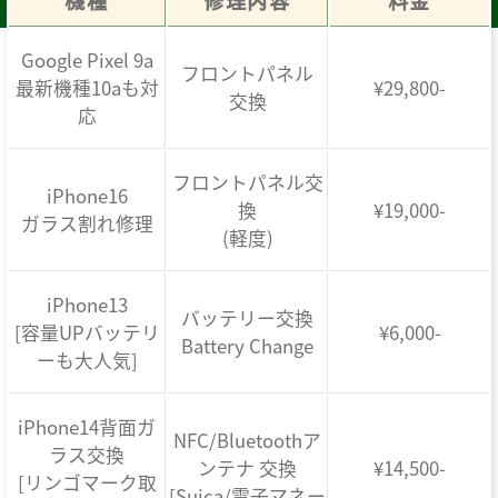
機種
修理内容
料金
Google Pixel 9a
フロントパネル
最新機種10aも対
¥29,800-
交換
応
フロントパネル交
iPhone16
換
¥19,000-
ガラス割れ修理
(軽度)
iPhone13
バッテリー交換
[容量UPバッテリ
¥6,000-
Battery Change
ーも大人気]
iPhone14背面ガ
NFC/Bluetoothア
ラス交換
ンテナ 交換
¥14,500-
[リンゴマーク取
[Suica/電子マネー