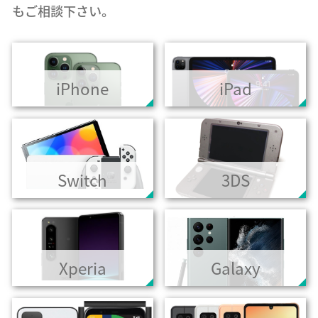
もご相談下さい。
iPhone
iPad
Switch
3DS
Xperia
Galaxy