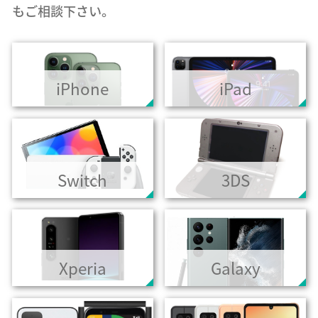
もご相談下さい。
iPhone
iPad
Switch
3DS
Xperia
Galaxy