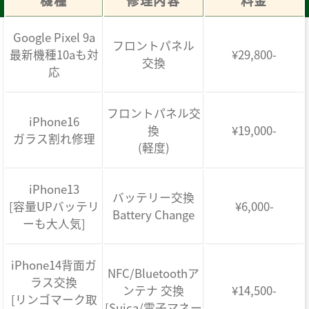
機種
修理内容
料金
Google Pixel 9a
フロントパネル
最新機種10aも対
¥29,800-
交換
応
フロントパネル交
iPhone16
換
¥19,000-
ガラス割れ修理
(軽度)
iPhone13
バッテリー交換
[容量UPバッテリ
¥6,000-
Battery Change
ーも大人気]
iPhone14背面ガ
NFC/Bluetoothア
ラス交換
ンテナ 交換
¥14,500-
[リンゴマーク取
[Suica/電子マネー