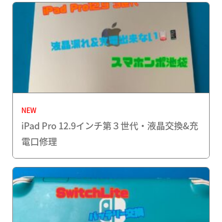
NEW
iPad Pro 12.9インチ第３世代・液晶交換&充
電口修理