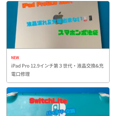
NEW
iPad Pro 12.9インチ第３世代・液晶交換&充
電口修理