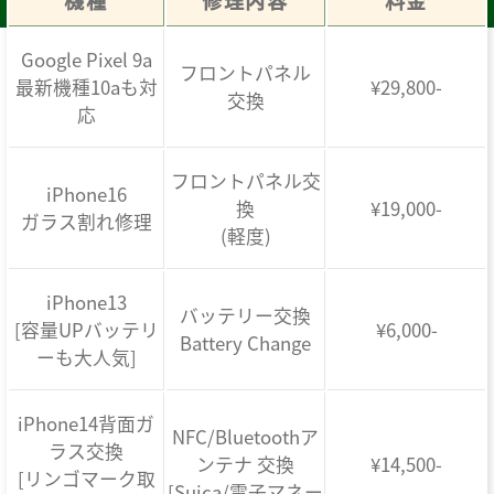
機種
修理内容
料金
Google Pixel 9a
フロントパネル
最新機種10aも対
¥29,800-
交換
応
フロントパネル交
iPhone16
換
¥19,000-
ガラス割れ修理
(軽度)
iPhone13
バッテリー交換
[容量UPバッテリ
¥6,000-
Battery Change
ーも大人気]
iPhone14背面ガ
NFC/Bluetoothア
ラス交換
ンテナ 交換
¥14,500-
[リンゴマーク取
[Suica/電子マネー