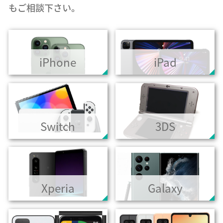
もご相談下さい。
iPhone
iPad
Switch
3DS
Xperia
Galaxy