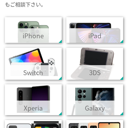
もご相談下さい。
iPhone
iPad
Switch
3DS
Xperia
Galaxy