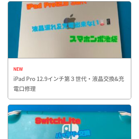
NEW
iPad Pro 12.9インチ第３世代・液晶交換&充
電口修理