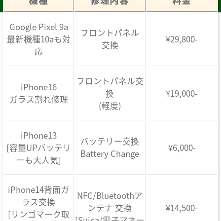
機種
修理内容
料金
Google Pixel 9a
フロントパネル
最新機種10aも対
¥29,800-
交換
応
フロントパネル交
iPhone16
換
¥19,000-
ガラス割れ修理
(軽度)
iPhone13
バッテリー交換
[容量UPバッテリ
¥6,000-
Battery Change
ーも大人気]
iPhone14背面ガ
NFC/Bluetoothア
ラス交換
ンテナ 交換
¥14,500-
[リンゴマーク取
[Suica/電子マネー