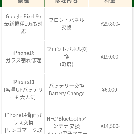
機種
修理内容
料金
Google Pixel 9a
フロントパネル
最新機種10aも対
¥29,800-
交換
応
フロントパネル交
iPhone16
換
¥19,000-
ガラス割れ修理
(軽度)
iPhone13
バッテリー交換
[容量UPバッテリ
¥6,000-
Battery Change
ーも大人気]
iPhone14背面ガ
NFC/Bluetoothア
ラス交換
ンテナ 交換
¥14,500-
[リンゴマーク取
[Suica/電子マネー