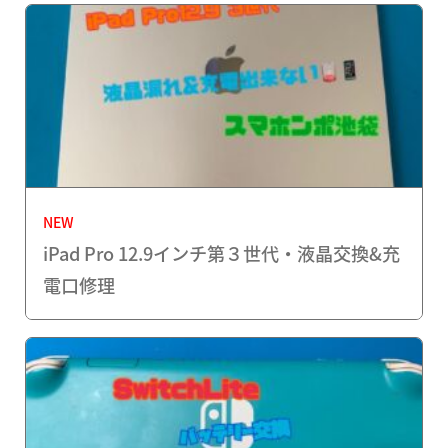
NEW
iPad Pro 12.9インチ第３世代・液晶交換&充
電口修理