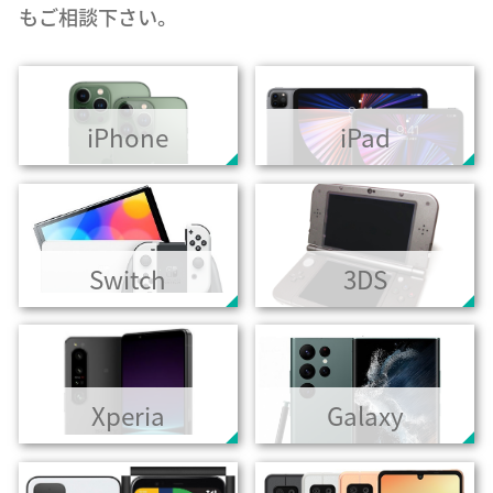
もご相談下さい。
iPhone
iPad
Switch
3DS
Xperia
Galaxy